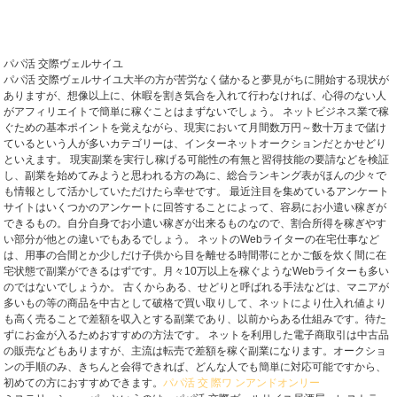
パパ活 交際ヴェルサイユ
パパ活 交際ヴェルサイユ大半の方が苦労なく儲かると夢見がちに開始する現状が
ありますが、想像以上に、休暇を割き気合を入れて行わなければ、心得のない人
がアフィリエイトで簡単に稼ぐことはまずないでしょう。 ネットビジネス業で稼
ぐための基本ポイントを覚えながら、現実において月間数万円～数十万まで儲け
ているという人が多いカテゴリーは、インターネットオークションだとかせどり
といえます。 現実副業を実行し稼げる可能性の有無と習得技能の要請などを検証
し、副業を始めてみようと思われる方の為に、総合ランキング表がほんの少々で
も情報として活かしていただけたら幸せです。 最近注目を集めているアンケート
サイトはいくつかのアンケートに回答することによって、容易にお小遣い稼ぎが
できるもの。自分自身でお小遣い稼ぎが出来るものなので、割合所得を稼ぎやす
い部分が他との違いでもあるでしょう。 ネットのWebライターの在宅仕事など
は、用事の合間とか少しだけ子供から目を離せる時間帯にとかご飯を炊く間に在
宅状態で副業ができるはずです。月々10万以上を稼ぐようなWebライターも多い
のではないでしょうか。 古くからある、せどりと呼ばれる手法などは、マニアが
多いもの等の商品を中古として破格で買い取りして、ネットにより仕入れ値より
も高く売ることで差額を収入とする副業であり、以前からある仕組みです。待た
ずにお金が入るためおすすめの方法です。 ネットを利用した電子商取引は中古品
の販売などもありますが、主流は転売で差額を稼ぐ副業になります。オークショ
ンの手順のみ、きちんと会得できれば、どんな人でも簡単に対応可能ですから、
初めての方におすすめできます。
パパ活 交 際ワ ンアンドオンリー