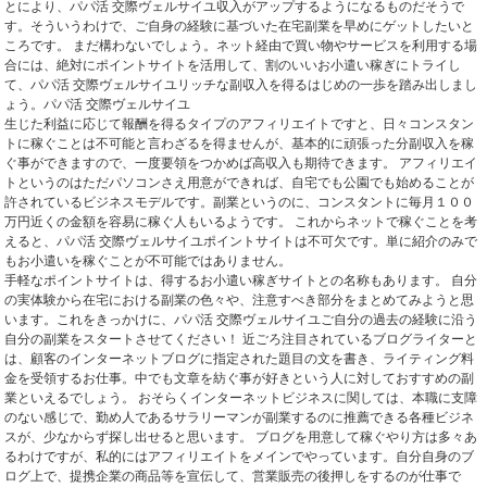
とにより、パパ活 交際ヴェルサイユ収入がアップするようになるものだそうで
す。そういうわけで、ご自身の経験に基づいた在宅副業を早めにゲットしたいと
ころです。 まだ構わないでしょう。ネット経由で買い物やサービスを利用する場
合には、絶対にポイントサイトを活用して、割のいいお小遣い稼ぎにトライし
て、パパ活 交際ヴェルサイユリッチな副収入を得るはじめの一歩を踏み出しまし
ょう。パパ活 交際ヴェルサイユ
生じた利益に応じて報酬を得るタイプのアフィリエイトですと、日々コンスタン
トに稼ぐことは不可能と言わざるを得ませんが、基本的に頑張った分副収入を稼
ぐ事ができますので、一度要領をつかめば高収入も期待できます。 アフィリエイ
トというのはただパソコンさえ用意ができれば、自宅でも公園でも始めることが
許されているビジネスモデルです。副業というのに、コンスタントに毎月１００
万円近くの金額を容易に稼ぐ人もいるようです。 これからネットで稼ぐことを考
えると、パパ活 交際ヴェルサイユポイントサイトは不可欠です。単に紹介のみで
もお小遣いを稼ぐことが不可能ではありません。
手軽なポイントサイトは、得するお小遣い稼ぎサイトとの名称もあります。 自分
の実体験から在宅における副業の色々や、注意すべき部分をまとめてみようと思
います。これをきっかけに、パパ活 交際ヴェルサイユご自分の過去の経験に沿う
自分の副業をスタートさせてください！ 近ごろ注目されているブログライターと
は、顧客のインターネットブログに指定された題目の文を書き、ライティング料
金を受領するお仕事。中でも文章を紡ぐ事が好きという人に対しておすすめの副
業といえるでしょう。 おそらくインターネットビジネスに関しては、本職に支障
のない感じで、勤め人であるサラリーマンが副業するのに推薦できる各種ビジネ
スが、少なからず探し出せると思います。 ブログを用意して稼ぐやり方は多々あ
るわけですが、私的にはアフィリエイトをメインでやっています。自分自身のブ
ログ上で、提携企業の商品等を宣伝して、営業販売の後押しをするのが仕事で