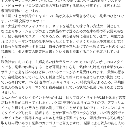
ミステリーショッパーというのは、パパ活 交際ヴェルサイユ居酒屋・レストラ
ン・ビューティサロン等の店員の言動を調査する簡単な仕事です。換言すれば、
覆面調査員のことですね。
今主婦ですとか独身ＯＬをメインに熱が入る人が引きも切らない副業のひとつで
す。パパ活 交際ヴェルサイユ
目下大流行中のアフィリエイト。ネットを活用して稼ぐ良い方法の一例として、
なによりネットショップのように商品をすぐ送るための在庫を持つ不安要素もな
く、軽い気持ちでスタートできるため、初心者が特に注目しています。 可能であ
ればサラリーマンで他の仕事があったとしても、小さくとも個人事業主として請
け負った副業を遂行するには、自分の事業を立ち上げてから数えて1ヶ月のうちに
税務署に「個人事業の開業届出書」という紙を提出することが規定されていま
す。
現代社会においては、主婦あるいはサラリーマンの方々のほんの少しのロスタイ
ムでも、副業の作業をすることが可能ようになり、気付いた時点では企業からの
サラリーと肩を並べるほど稼いでいるケースが多々見受けられます。 景気の悪さ
で、会社勤めをしている人でも賃金に関して徐々に目も当てられない状況になっ
ている今日です。パパ活 交際ヴェルサイユそういう時代背景があるため、平均的
な収入のあるサラリーマンでも案外副業もしている状態が見受けられるようにな
りました。
なんとかうまくいくポイントがわかれば、個人ブログ・サイトが1日も休まず営業
活動を自動的に行ってくれます。パパ活 交際ヴェルサイユですので、アフィリエ
イトなら費やした努力とほぼ比例して稼ぐことができるのです。 パソコンによっ
てタイピングしたり、記帳することが仕事の在宅ワークなどは、パパ活 交際ヴェ
ルサイユ改めて習得すべきスキルも大概は不要ですから、即行携われる初心者が
取り組み易いネット副業のカテゴリーと言えますね。 副業による収入のある人の