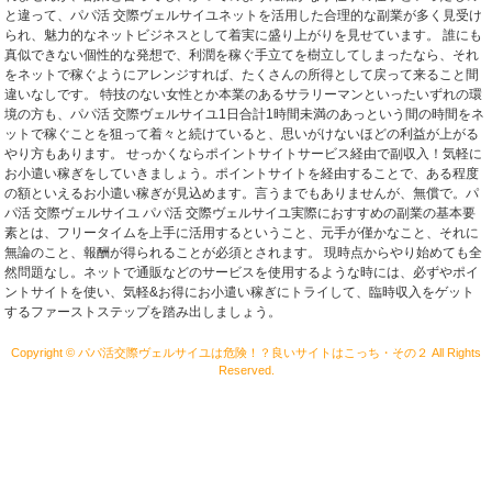
と違って、パパ活 交際ヴェルサイユネットを活用した合理的な副業が多く見受け
られ、魅力的なネットビジネスとして着実に盛り上がりを見せています。 誰にも
真似できない個性的な発想で、利潤を稼ぐ手立てを樹立してしまったなら、それ
をネットで稼ぐようにアレンジすれば、たくさんの所得として戻って来ること間
違いなしです。 特技のない女性とか本業のあるサラリーマンといったいずれの環
境の方も、パパ活 交際ヴェルサイユ1日合計1時間未満のあっという間の時間をネ
ットで稼ぐことを狙って着々と続けていると、思いがけないほどの利益が上がる
やり方もあります。 せっかくならポイントサイトサービス経由で副収入！気軽に
お小遣い稼ぎをしていきましょう。ポイントサイトを経由することで、ある程度
の額といえるお小遣い稼ぎが見込めます。言うまでもありませんが、無償で。パ
パ活 交際ヴェルサイユ パパ活 交際ヴェルサイユ実際におすすめの副業の基本要
素とは、フリータイムを上手に活用するということ、元手が僅かなこと、それに
無論のこと、報酬が得られることが必須とされます。 現時点からやり始めても全
然問題なし。ネットで通販などのサービスを使用するような時には、必ずやポイ
ントサイトを使い、気軽&お得にお小遣い稼ぎにトライして、臨時収入をゲット
するファーストステップを踏み出しましょう。
Copyright © パパ活交際ヴェルサイユは危険！？良いサイトはこっち・その２ All Rights
Reserved.