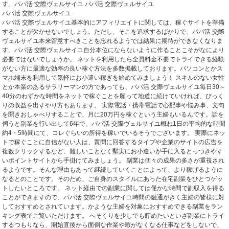
す。パパ活 交際ヴェルサイユ パパ活 交際ヴェルサイユ
パパ活 交際ヴェルサイユ
パパ活 交際ヴェルサイユ基本的にアフィリエイトに関しては、稼ぐサイトを準備
することが欠かせないでしょう。ただし、そこを追求するばかりで、パパ活 交際
ヴェルサイユ本来留意すべきことを忘れるようでは結果に期待ができなくなりま
す。パパ活 交際ヴェルサイユ自分本位にならないように作ることこそがなにより
必要ではないでしょうか。 ネットを利用したら全員料金不要でトライできる経験
がない方に最適な効率の良い稼ぐ方法を多数掲載しております。パソコンとかス
マホ端末を利用して気軽にお小遣い稼ぎを始めてみましょう！ スキルのない女性
とか本業のあるサラリーマンの方であっても、パパ活 交際ヴェルサイユ毎日30～
40分のわずかな時間をネットで稼ぐことを願って地道に続けていければ、びっく
りの収益を出すやり方もあります。 実際電話・携帯電話で心配事や悩み事、文句
を聞きおしゃべりすることで、月に20万円を稼ぐという主婦もいるんです。話を
伺うと副業を行い出して6年で、パパ活 交際ヴェルサイユ概ね1日の平均的な時間
約4・5時間にて、コレぐらいの所得を稼いでいるそうでございます。 実際にネッ
トで稼ぐことに自信がない人は、質問に回答するタイプや企業のサイトの広告を
複数クリックするなど、難しいことなく堅実にお小遣いが手に入るとっつきやす
いポイントサイトから手掛けてみましょう。 副業は個々の成果の多さが重視され
るようです。そんな理由もあって継続していくことによって、より稼げるように
なるとのことです。そのため、ご自身のスタイルにあった在宅副業をひとつゲッ
トしたいところです。 ネット経由での副業に関しては僅かな時間で副収入を得る
ことができますので、パパ活 交際ヴェルサイユ時間の融通がきく主婦の皆様に対
しておすすめとされています。かような主婦を対象におすすめできる副業をラン
キング表でご覧いただけます。 へそくりを少しでも貯めたいといざ副業にトライ
するつもりなら、開始直後から面倒な作業や暇がなくなる仕事などをしないで、