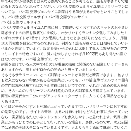
中で4分の3が勤務先とは異なる副業であることを考えると、誰もが手さぐりで始
めるものなんだと思ってください。パパ活 交際ヴェルサイユ要はサラリーマンに
ついては、パパ活 交際ヴェルサイユ副業はやる気があるか否かということでしょ
う。パパ活 交際ヴェルサイユ パパ活 交際ヴェルサイユ
パパ活 交際ヴェルサイユ
パパ活 交際ヴェルサイユ入門者に対して間違いなくおすすめのネットのお小遣い
稼ぎサイトの内容を徹底的に比較し、わかりやすくランキング化してみました！
いずれのサイトが1番オトクか思案したようなときは頼りになるでしょう。 月額
10万円程度を目安とするのであれば、例外なく誰もが稼ぐことは期待していいレ
ベルかと想定しています。設定を増やせばそれに比例して収入に繋がるのがアフ
ィリエイトの特色ですので、努力を惜しまなければ月100万円もあり得ない話で
はないのです。パパ活 交際ヴェルサイユ
副業を続けている人の中で4分の3が現在の職種に関係のない副業というデータも
ありますから、誰もがゼロからの開始だと思っていましょう。
そもそもサラリーマンにとって副業はスタートが重要だと断言できます。 他より
も収入にならない印象がある在宅副業といっても、パパ活 交際ヴェルサイユ固有
の専門知識を活用すればスキル習得は難しいですので、それだけ高めの収入を望
め、そのへんのサラリーマンの給料超えの収入の副業収入所得者も出ています。
商品の販売代金の二分の一がアフィリエイターサイドに入ってくる商品などもよ
くあります。
いうほど手をかけずとも利潤が上がっていきます忙しいサラリーマンにおすすめ
の副業なのです。 サイトの管理、あるいは買い付けなどのお仕事に携わっていた
なら、実店舗をもたないネットショップも参入しやすいと思われます。気長に副
業とかもうひとつの仕事として行われている場合も、多数いるのです。 概ね副業
では過去の実績大事になっているようです。人よりも早く始めて継続していくこ