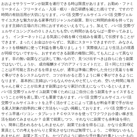
おおよそサラリーマンが副業を遂行できる時は限度があります。お勤め・ファミ
リータイム・フリータイム・入浴・眠り・自己研鑽を減じた残りです。ですので
時間の有効活用が大切になります。パパ活 交際ヴェルサイユ パパ活 交際ヴェル
サイユ大きな魅力がある家事代行ジャンルの副業。割りに時間的余裕を持ってお
ります主婦の立場の方に特におすすめといえるでしょう。加えて、パパ活 交際ヴ
ェルサイユシングルのＯＬさんたちも空いた時間があるならば一度やってみまし
ょう。 インターネットによる気楽に小銭を稼ぐ仕組みを厳選して伝授することが
できます。まったくお金はかからずに、気楽にスタートできますので、みなさん
ネットを積極的に使って利益を勝ち取りましょう！ 実際個人により生活上の境遇
が同様でないですから、おすすめできる副業の種類に関しても人によって異なり
ます。非の無い副業などは決して無いもので、見つけ出すべきは自らに合う副業
ではないでしょうか。 成功報酬タイプのアフィリエイトだと、日々同じだけ稼ぐ
ことは不可能と言わざるを得ませんが、通常は準備に費やした分だけ見返りを稼
ぐ事ができるシステムなので、コツがわかると思うように稼ぐ事ができるように
なります。 基本的に主婦はいつもなんやかんやと忙しいため、空いた時間に毎月
ちゃんと稼ぐことが出来ます副業はかなり家計の支えになっているといえます。
パパ活 交際ヴェルサイユ副業で稼ぐためにはご自分に合う副業をチョイスすると
いうことが何を差し置いても重要であります。パパ活 交際ヴェルサイユ パパ活
交際ヴェルサイユネットを上手く活かすことによって誰もが料金不要で手が出せ
る素人対象の効率的に稼ぐ方法をいっぱい掲載しております。パパ活 交際ヴェル
サイユ早速パソコン・タブレットＰＣやスマホを使ってワクワクお小遣い稼ぎ生
活を始めてみませんか？ 企業で就業しつつ、それなりに副業でも余剰金を得た
い。簡単に思われるかもしれませんが、副業でお金を得るには、かなり企業の従
業員としての考えをがらりと変化させなければ無理でしょう。 ご存知ないかもし
れませんが、副業と言っても、かつてのように細かな手仕事の仕事といったもの