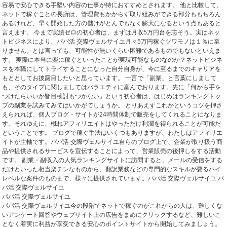
容易で安心できる手堅い内容の仕事が特におすすめとされます。 他と比較して、
ネットで稼ぐことの長所は、管理費もかからず取り組みができる部分ももちろん
あるけれど、早く開始した方の儲けがとんでもなく膨大になるという点もあると
言えます。 今まで実績ゼロの初心者は、まずは月収5万円台を志そう。実はネッ
トビジネスにより、パパ活 交際ヴェルサイユ月々5万円稼ぐツワモノは１％に至
りません。とは言っても、可能性が無いくらい困難であるものでもないといえま
す。 実際に本当に楽に稼ぐといったことが実現可能なものなのか？ネットビジネ
スを本職にしてトライすることになった自分自身が、今に至るまでのキャリアを
もととしてお披露目したいと思っています。 一言で「副業」と言葉にしまして
も、そのタイプに関しましてはバラエティに富んでおります。先に「何から手を
つけたらいいか皆目検討もつかない」という初心者は、はじめはランキングトッ
プの副業を試みてみてはいかがでしょうか。 とりあえずこれかというコツを押さ
えられれば、個人ブログ・サイトが24時間体制で販売をしてくれることになりま
す。それゆえに、概ねアフィリエイトはやっただけ利潤を得られることが可能だ
ということです。 ブログで稼ぐ手法はいくつもありますが、わたしはアフィリエ
イトが主軸です。パパ活 交際ヴェルサイユ自らのブログ上で、企業が取り扱う商
品や提供されるサービスを宣伝することによって、営業販売の後押しをする活動
です。 副業・副収入の人気ランキングサイトに訪問すると、メールの受信をする
だけといった相当楽チンなものから、翻訳業務などの専門的なスキルが要るハイ
レベルな案件のものまで、様々に提供されています。パパ活 交際ヴェルサイユ パ
パ活 交際ヴェルサイユ
パパ活 交際ヴェルサイユ
パパ活 交際ヴェルサイユ今の段階でネットで稼ぐのがこれからの人は、難しくな
いアンケート回答やウェブサイト上の広告をまめにクリックするなど、難しいこ
となく着実に利益が享受できる安心のポイントサイトから開始してみましょう。